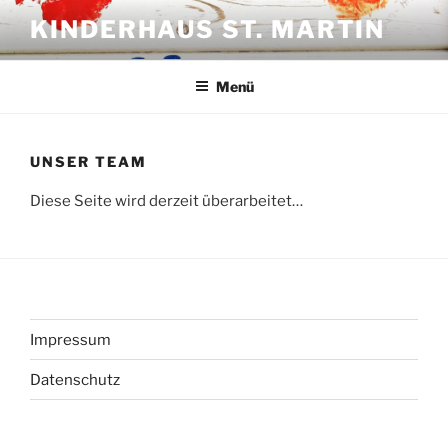
Zum
KINDERHAUS ST. MARTIN
Inhalt
springen
Menü
UNSER TEAM
Diese Seite wird derzeit überarbeitet…
Impressum
Datenschutz