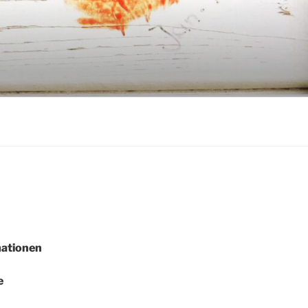
mationen
e