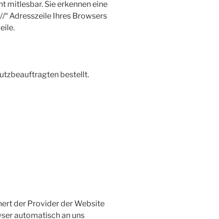
ht mitlesbar. Sie erkennen eine
//“ Adresszeile Ihres Browsers
ile.
tzbeauftragten bestellt.
hert der Provider der Website
wser automatisch an uns