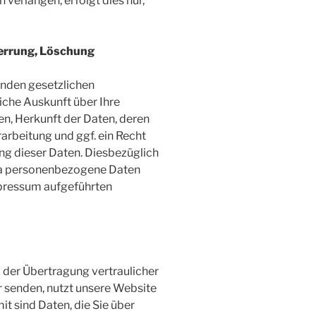
verlangen, erfolgt dies nur,
perrung, Löschung
enden gesetzlichen
che Auskunft über Ihre
, Herkunft der Daten, deren
rbeitung und ggf. ein Recht
ng dieser Daten. Diesbezüglich
ma personenbezogene Daten
mpressum aufgeführten
der Übertragung vertraulicher
er senden, nutzt unsere Website
t sind Daten, die Sie über